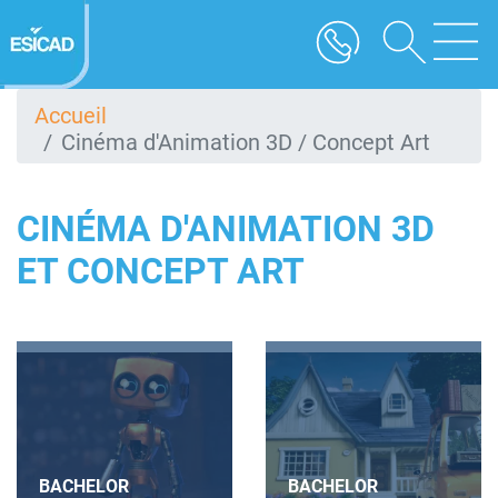
Aller
au
contenu
principal
Accueil
Cinéma d'Animation 3D / Concept Art
CINÉMA D'ANIMATION 3D
ET CONCEPT ART
BACHELOR
BACHELOR