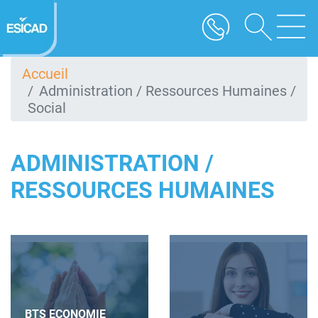
Aller
au
contenu
principal
Accueil
Administration / Ressources Humaines /
Social
ADMINISTRATION /
RESSOURCES HUMAINES
BTS ECONOMIE