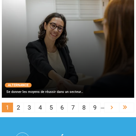
ALTERNANCE
Se donner les moyens de réussir dans un secteur…
PAGINATION
…
1
2
3
4
5
6
7
8
9
Next ›
Las