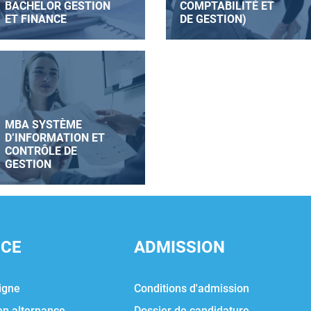
BACHELOR GESTION
COMPTABILITÉ ET
ET FINANCE
DE GESTION)
MBA SYSTÈME
D’INFORMATION ET
CONTRÔLE DE
GESTION
NCE
ADMISSION
igne
Conditions d'admission
en alternance
Dossier de candidature