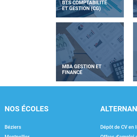
BTS COMPTABILITÉ
ET GESTION (CG)
MBA GESTION ET
FINANCE
NOS ÉCOLES
ALTERNA
Béziers
Dépôt de CV en l
Montpellier
Offres d'emploi 