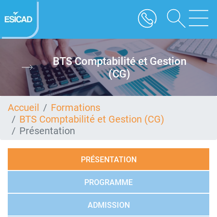
Aller
au
contenu
principal
BTS Comptabilité et Gestion
(CG)
Accueil
Formations
BTS Comptabilité et Gestion (CG)
Présentation
PRÉSENTATION
PROGRAMME
ADMISSION