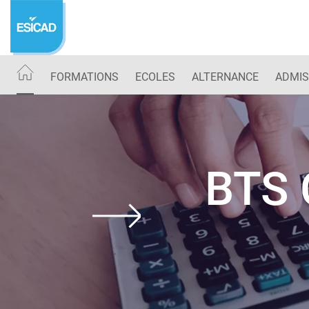
Aller
au
contenu
principal
FORMATIONS
ECOLES
ALTERNANCE
ADMIS
BTS 