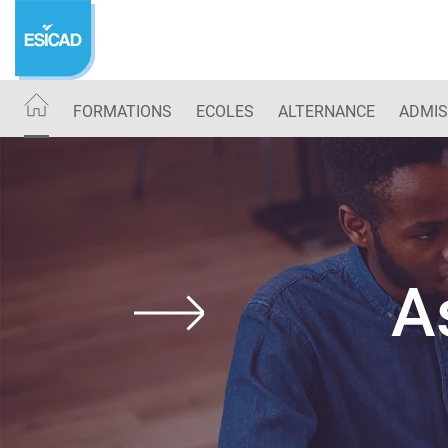
Aller
au
contenu
principal
FORMATIONS
ECOLES
ALTERNANCE
ADMIS
A