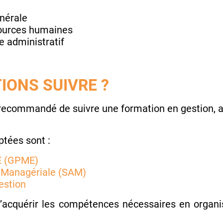
énérale
ources humaines
e administratif
IONS SUIVRE ?
t recommandé de suivre une formation en gestion, 
ptées sont :
E (GPME)
n Managériale (SAM)
estion
acquérir les compétences nécessaires en organis