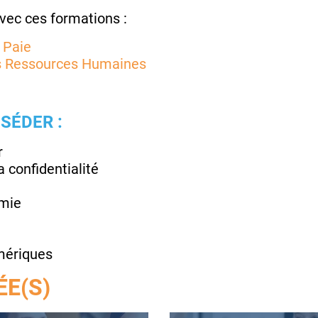
avec ces formations :
 Paie
 Ressources Humaines
SÉDER :
r
a confidentialité
omie
umériques
ÉE(S)