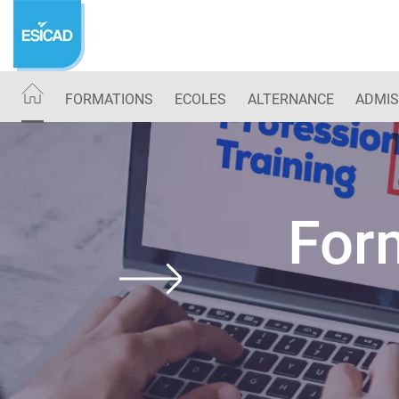
Aller
au
contenu
principal
FORMATIONS
ECOLES
ALTERNANCE
ADMIS
For