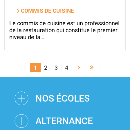
COMMIS DE CUISINE
Le commis de cuisine est un professionnel
de la restauration qui constitue le premier
niveau de la…
PAGINATION
1
2
3
4
››
Last »
NOS ÉCOLES
ALTERNANCE