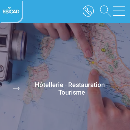
Aller
au
contenu
principal
Image
Hôtellerie - Restauration -
Tourisme