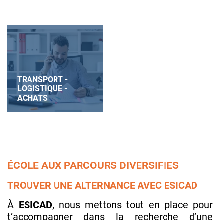
HÔTELLERIE
IMMOBILIER
SPORT
RESTAURATION
TRANSPORT -
LOGISTIQUE -
DIGITAL -
ACHATS
INFORMATIQUE
MARKETING
ÉVÉNEMENTIEL
ÉCOLE AUX PARCOURS DIVERSIFIES
TROUVER UNE ALTERNANCE AVEC ESICAD
À
ESICAD
, nous mettons tout en place pour
t’accompagner dans la recherche d’une