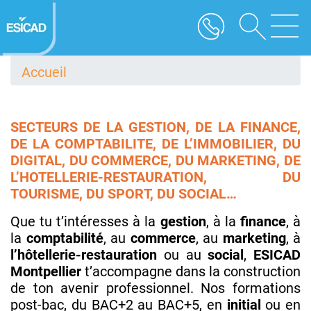
Aller
au
contenu
principal
Accueil
SECTEURS DE LA GESTION, DE LA FINANCE,
DE LA COMPTABILITE, DE L’IMMOBILIER, DU
DIGITAL, DU COMMERCE, DU MARKETING, DE
L’HOTELLERIE-RESTAURATION, DU
TOURISME, DU SPORT, DU SOCIAL…
Que tu t’intéresses à la
gestion
, à la
finance
, à
la
comptabilité
, au
commerce
, au
marketing
, à
l’hôtellerie-restauration
ou au
social
,
ESICAD
Montpellier
t’accompagne dans la construction
de ton avenir professionnel. Nos formations
post-bac, du BAC+2 au BAC+5, en
initial
ou en