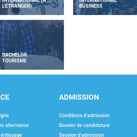
INTERNATIONAL (À
INTERNATIONAL
L'ÉTRANGER)
BUSINESS
BACHELOR
TOURISME
NCE
ADMISSION
igne
Conditions d'admission
en alternance
Dossier de candidature
rentissage
Session d'admission