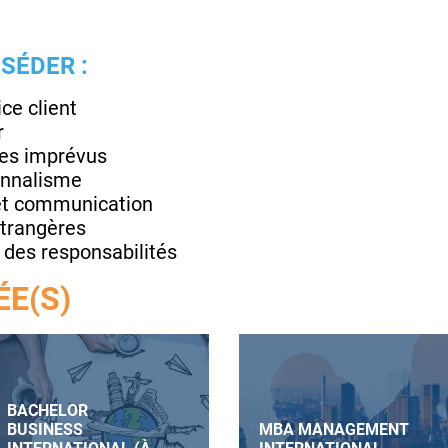
SÉDER :
ce client
r
des imprévus
onnalisme
 et communication
étrangères
s des responsabilités
ÉE(S)
BACHELOR
BUSINESS
MBA MANAGEMENT