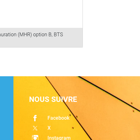
uration (MHR) option B, BTS
t »
NOUS SUIVRE
Facebook
X
Instagram