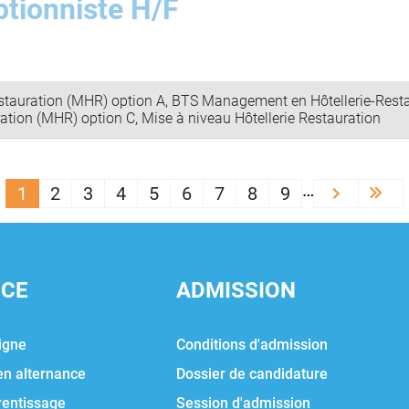
tionniste H/F
tauration (MHR) option A, BTS Management en Hôtellerie-Resta
tion (MHR) option C, Mise à niveau Hôtellerie Restauration
PAGINATION
…
1
2
3
4
5
6
7
8
9
Next ›
Las
NCE
ADMISSION
igne
Conditions d'admission
en alternance
Dossier de candidature
rentissage
Session d'admission