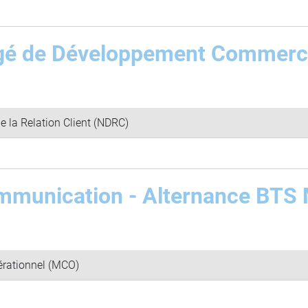
gé de Développement Commerci
e la Relation Client (NDRC)
munication - Alternance BTS
rationnel (MCO)