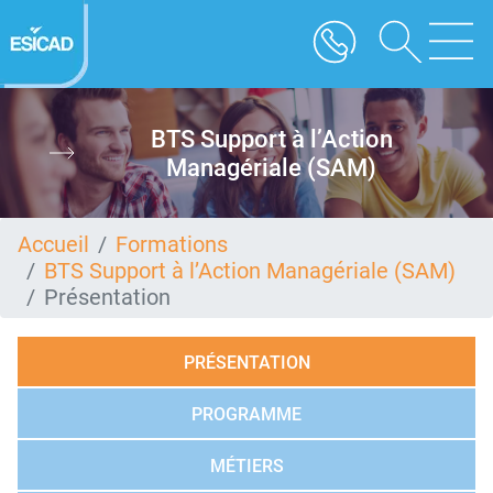
Aller
au
contenu
principal
BTS Support à l’Action
Managériale (SAM)
Accueil
Formations
BTS Support à l’Action Managériale (SAM)
Présentation
PRÉSENTATION
PROGRAMME
MÉTIERS