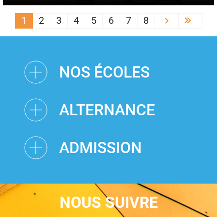
PAGINATION
1
2
3
4
5
6
7
8
Next ›
Last 
NOS ÉCOLES
ALTERNANCE
ADMISSION
NOUS SUIVRE