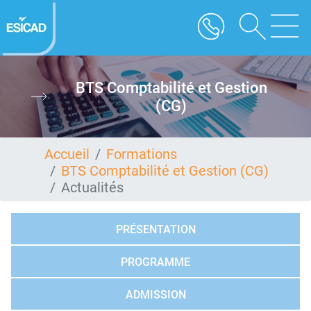
Aller
au
contenu
principal
BTS Comptabilité et Gestion
(CG)
Accueil
Formations
BTS Comptabilité et Gestion (CG)
Actualités
PRÉSENTATION
PROGRAMME
ADMISSION