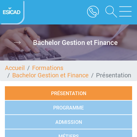
Aller
au
contenu
principal
Bachelor Gestion et Finance
Accueil
Formations
Bachelor Gestion et Finance
Présentation
PRÉSENTATION
PROGRAMME
ADMISSION
MÉTIERS