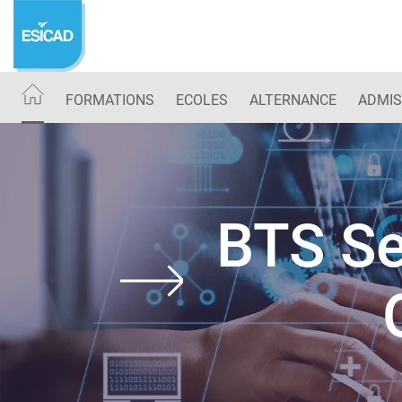
Aller
au
contenu
principal
FORMATIONS
ECOLES
ALTERNANCE
ADMIS
BTS Se