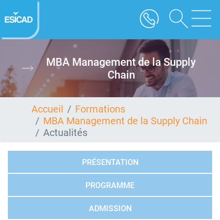
Aller
au
contenu
principal
MBA Management de la Supply
Chain
Accueil
Formations
MBA Management de la Supply Chain
Actualités
PRÉSENTATION
PROGRAMME
ADMISSION