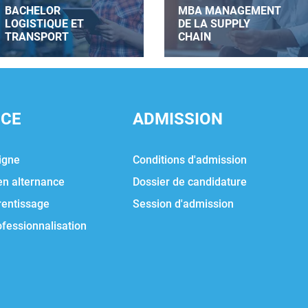
BACHELOR
MBA MANAGEMENT
LOGISTIQUE ET
DE LA SUPPLY
TRANSPORT
CHAIN
NCE
ADMISSION
igne
Conditions d'admission
en alternance
Dossier de candidature
rentissage
Session d'admission
ofessionnalisation