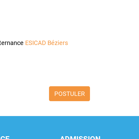
lternance
ESICAD Béziers
POSTULER