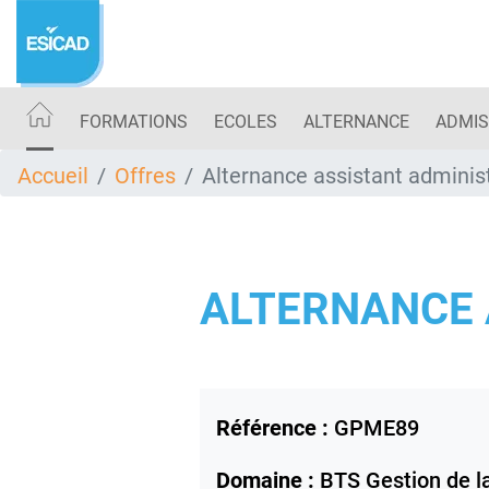
Aller
au
contenu
principal
FORMATIONS
ECOLES
ALTERNANCE
ADMIS
Accueil
Offres
Alternance assistant administ
ALTERNANCE 
Référence :
GPME89
Domaine :
BTS Gestion de 