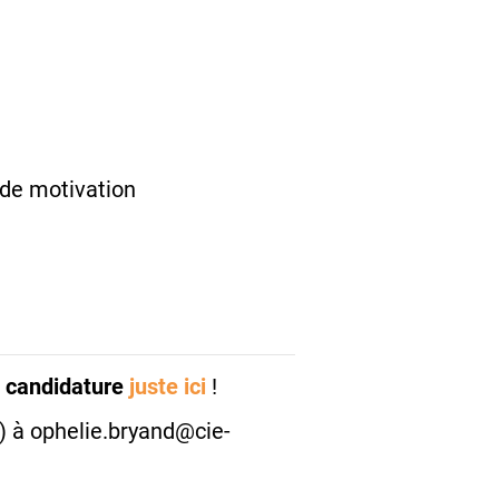
n de motivation
e candidature
juste ici
!
) à ophelie.bryand@cie-