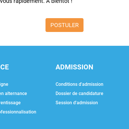
vous rapidement. A bientôt !
POSTULER
NCE
ADMISSION
igne
Conditions d'admission
en alternance
Dossier de candidature
rentissage
Session d'admission
ofessionnalisation