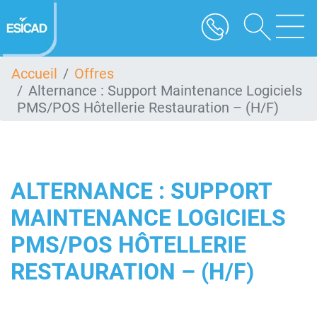
Aller
au
contenu
principal
Accueil
Offres
Alternance : Support Maintenance Logiciels
PMS/POS Hôtellerie Restauration – (H/F)
ALTERNANCE : SUPPORT
MAINTENANCE LOGICIELS
PMS/POS HÔTELLERIE
RESTAURATION – (H/F)