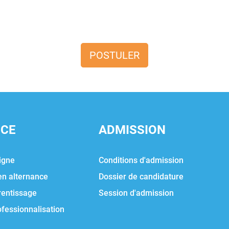
POSTULER
NCE
ADMISSION
igne
Conditions d'admission
en alternance
Dossier de candidature
rentissage
Session d'admission
ofessionnalisation