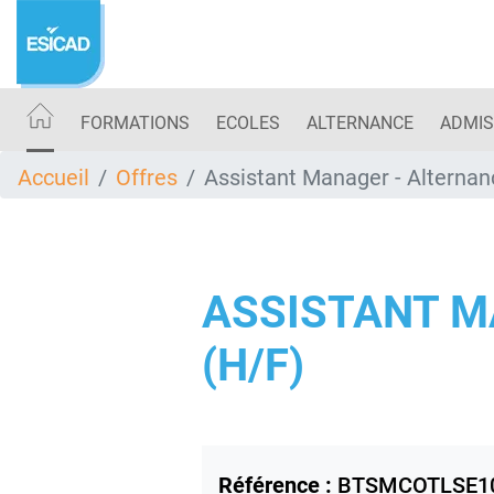
Aller
au
contenu
principal
FORMATIONS
ECOLES
ALTERNANCE
ADMIS
Accueil
Offres
Assistant Manager - Alterna
ASSISTANT M
(H/F)
Référence :
BTSMCOTLSE1