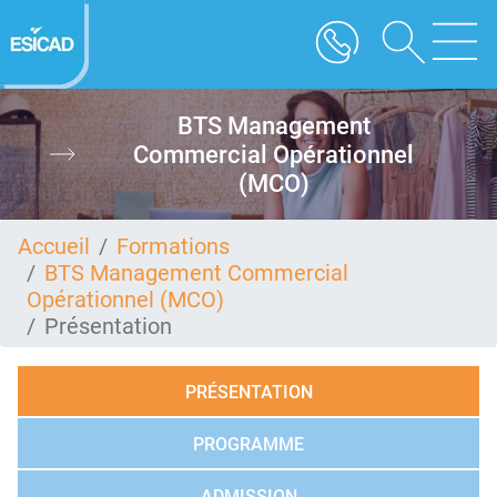
Aller
au
contenu
principal
BTS Management
Commercial Opérationnel
(MCO)
Accueil
Formations
BTS Management Commercial
Opérationnel (MCO)
Présentation
PRÉSENTATION
PROGRAMME
ADMISSION