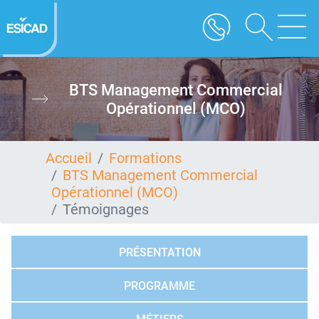
Aller
au
contenu
principal
BTS Management Commercial
Opérationnel (MCO)
Accueil
Formations
BTS Management Commercial
Opérationnel (MCO)
Témoignages
PRÉSENTATION
PROGRAMME