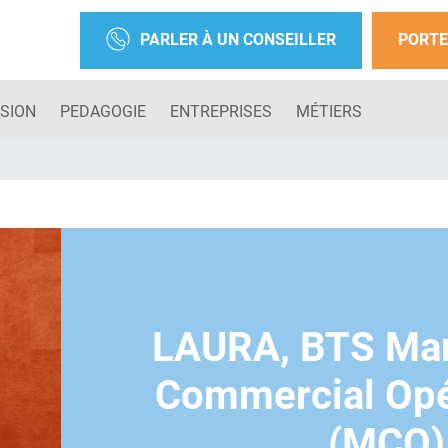
PARLER À UN CONSEILLER
PORTE
SION
PEDAGOGIE
ENTREPRISES
MÉTIERS
LAURA, BTS Ma
Commercial Opé
(MCO)