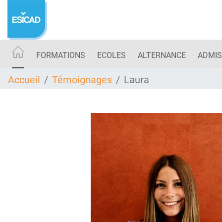
Aller
au
contenu
principal
FORMATIONS
ECOLES
ALTERNANCE
ADMIS
Accueil
Témoignages
Laura