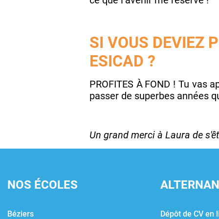
ce que l’avenir me réserve !
SI VOUS DEVIEZ 
ESICAD ?
PROFITES
À
FOND ! Tu vas ap
passer de superbes années que
Un grand merci à Laura de s'êtr
NOS ÉCOLES
ALTERNA
Béziers
Dépôt de CV en l