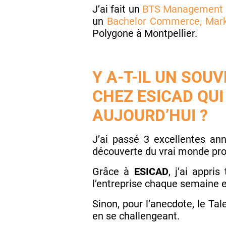
J’ai fait un
BTS Management 
un
Bachelor Commerce, Mark
Polygone à Montpellier.
Y A-T-IL UN SO
CHEZ ESICAD QU
AUJOURD’HUI ?
J’ai passé 3 excellentes a
découverte du vrai monde prof
Grâce à
ESICAD
, j’ai appri
l’entreprise chaque semaine 
Sinon, pour l’anecdote, le Ta
en se challengeant.