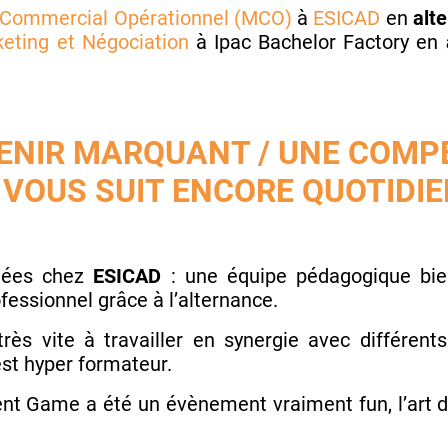
Commercial Opérationnel (MCO)
à
ESICAD
en
alt
eting et Négociation
à Ipac Bachelor Factory en
UVENIR MARQUANT / UNE COM
I VOUS SUIT ENCORE QUOTID
nnées chez
ESICAD
: une équipe pédagogique bien
essionnel grâce à l’alternance.
s très vite à travailler en synergie avec différent
est hyper formateur.
lent Game a été un évènement vraiment fun, l’art d