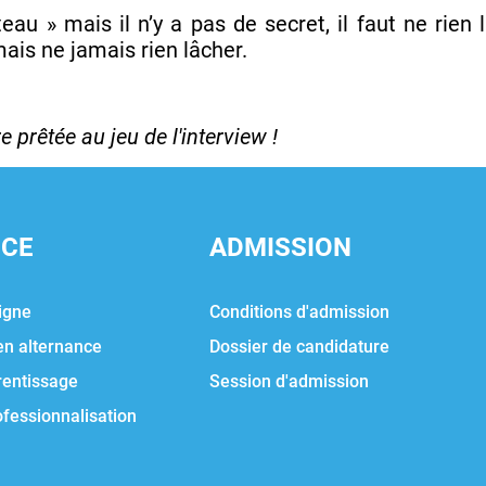
au » mais il n’y a pas de secret, il faut ne rien 
ais ne jamais rien lâcher.
 prêtée au jeu de l'interview !
NCE
ADMISSION
igne
Conditions d'admission
en alternance
Dossier de candidature
rentissage
Session d'admission
ofessionnalisation