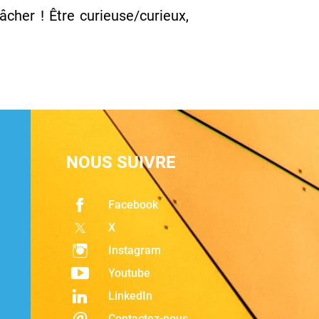
lâcher ! Être curieuse/curieux,
NOUS SUIVRE
Facebook
X
Instagram
Youtube
LinkedIn
Contactez-nous