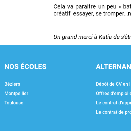
Cela va paraitre un peu « bate
créatif, essayer, se tromper…m
Un grand merci à Katia de s'être
NOS ÉCOLES
ALTERNA
Béziers
Dépôt de CV en l
Montpellier
Offres d'emploi 
Toulouse
Le contrat d'app
Le contrat de pr