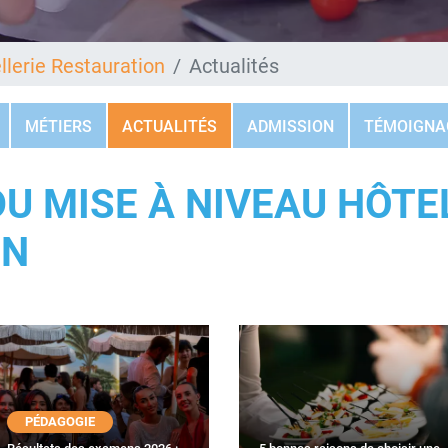
llerie Restauration
Actualités
MÉTIERS
ACTUALITÉS
ADMISSION
TÉMOIGNA
U MISE À NIVEAU HÔTE
ON
PÉDAGOGIE