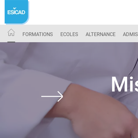
Aller
au
contenu
principal
FORMATIONS
ECOLES
ALTERNANCE
ADMIS
Mi