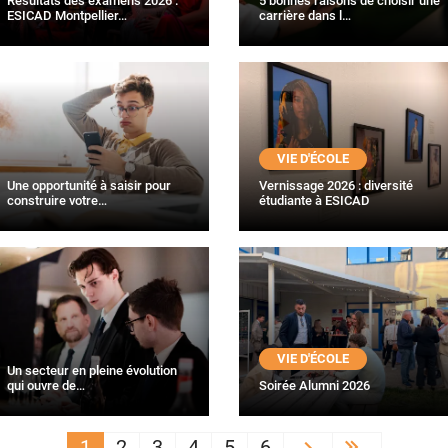
Résultats des examens 2026 :
5 bonnes raisons de choisir une
ESICAD Montpellier…
carrière dans l…
VIE D'ÉCOLE
Une opportunité à saisir pour
Vernissage 2026 : diversité
construire votre…
étudiante à ESICAD
VIE D'ÉCOLE
Un secteur en pleine évolution
qui ouvre de…
Soirée Alumni 2026
1
2
3
4
5
6