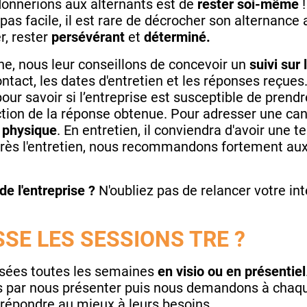
onnerions aux alternants est de
rester soi-même
!
pas facile, il est rare de décrocher son alternance a
r, rester
persévérant
et
déterminé.
e, nous leur conseillons de concevoir un
suivi sur 
contact, les dates d'entretien et les réponses reçue
ur savoir si l’entreprise est susceptible de prendr
tion de la réponse obtenue. Pour adresser une cand
e physique
. En entretien, il conviendra d'avoir une 
près l'entretien, nous recommandons fortement au
e l'entreprise ?
N'oubliez pas de relancer votre in
SE LES SESSIONS TRE ?
isées toutes les semaines
en visio ou en présentiel
par nous présenter puis nous demandons à chaque
r répondre au mieux à leurs besoins.