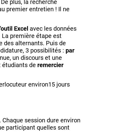
 De plus, la recherche
u premier entretien ! Il ne
l'outil Excel
avec les données
s. La première étape est
e des alternants. Puis de
idature, 3 possibilités :
par
tenue, un discours et une
x étudiants de
remercier
terlocuteur environ15 jours
. Chaque session dure environ
 participant quelles sont