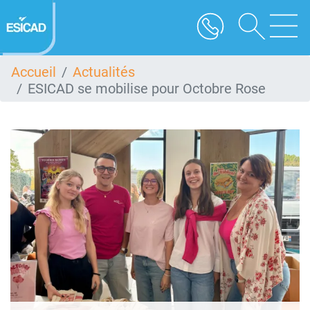
Aller
au
contenu
principal
Accueil
Actualités
ESICAD se mobilise pour Octobre Rose