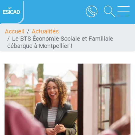
Aller
au
contenu
principal
Accueil
Actualités
Le BTS Économie Sociale et Familiale
débarque à Montpellier !