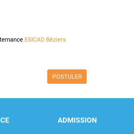
lternance
ESICAD Béziers
POSTULER
NCE
ADMISSION