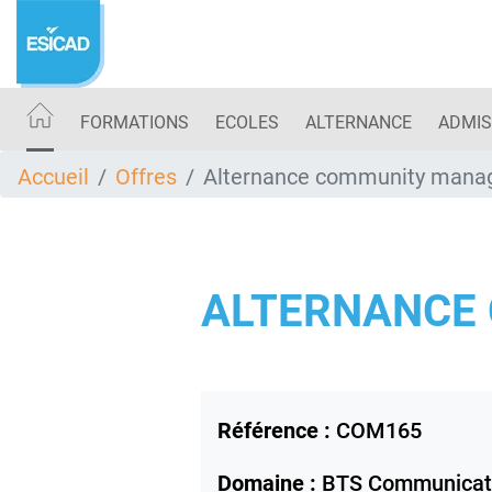
Aller
au
contenu
principal
FORMATIONS
ECOLES
ALTERNANCE
ADMIS
Accueil
Offres
Alternance community mana
ALTERNANCE
Référence :
COM165
Domaine :
BTS Communicat