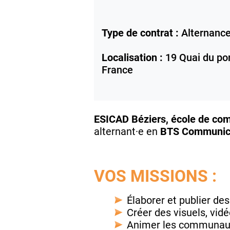
Type de contrat :
Alternanc
Localisation :
19 Quai du por
France
ESICAD Béziers, école de c
alternant·e en
BTS Communica
VOS MISSIONS :
Élaborer et publier de
Créer des visuels, vid
Animer les communauté