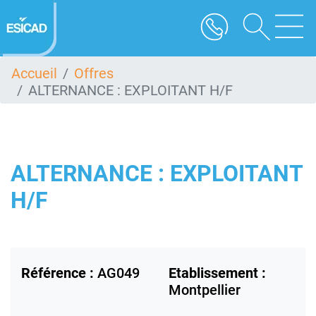
Aller
au
contenu
principal
Accueil
Offres
ALTERNANCE : EXPLOITANT H/F
ALTERNANCE : EXPLOITANT
H/F
Référence :
AG049
Etablissement :
Montpellier