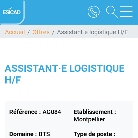
Aller
au
contenu
principal
Accueil
Offres
Assistant·e logistique H/F
ASSISTANT·E LOGISTIQUE
H/F
Référence :
AG084
Etablissement :
Montpellier
Domaine :
BTS
Type de poste :