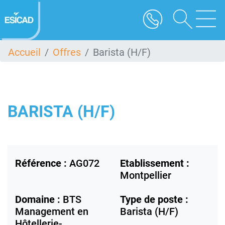
Aller
au
contenu
principal
Accueil
Offres
Barista (H/F)
BARISTA (H/F)
Référence :
AG072
Etablissement :
Montpellier
Domaine :
BTS
Type de poste :
Management en
Barista (H/F)
Hôtellerie-