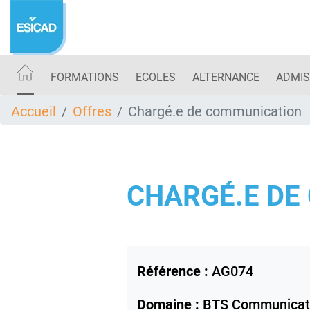
Aller
au
contenu
principal
FORMATIONS
ECOLES
ALTERNANCE
ADMIS
Accueil
Offres
Chargé.e de communication
CHARGÉ.E DE
Référence :
AG074
Domaine :
BTS Communicat