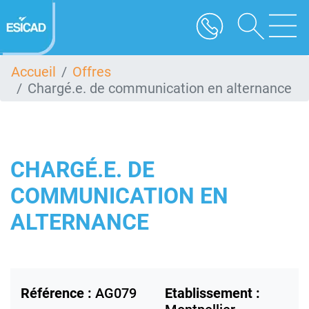
Aller
au
contenu
principal
Accueil
Offres
Chargé.e. de communication en alternance
CHARGÉ.E. DE
COMMUNICATION EN
ALTERNANCE
Référence :
AG079
Etablissement :