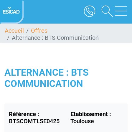
Aller
au
contenu
principal
Accueil
Offres
Alternance : BTS Communication
ALTERNANCE : BTS
COMMUNICATION
Référence :
Etablissement :
BTSCOMTLSE0425
Toulouse