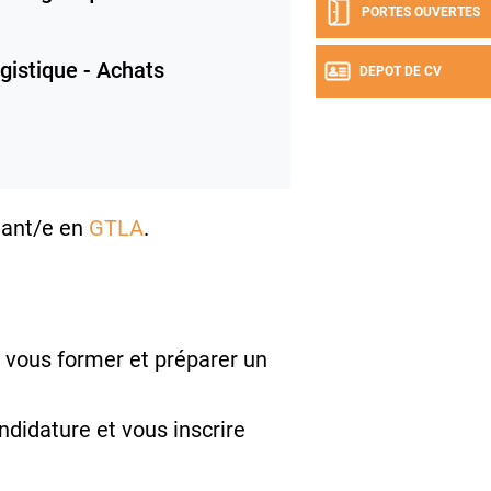
PORTES OUVERTES
gistique - Achats
DEPOT DE CV
nant/e en
GTLA
.
 vous former et préparer un
ndidature et vous inscrire