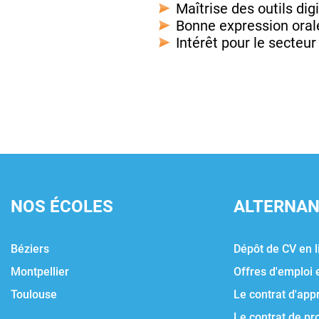
Maîtrise des outils di
Bonne expression orale
Intérêt pour le secteu
NOS ÉCOLES
ALTERNA
Béziers
Dépôt de CV en l
Montpellier
Offres d'emploi 
Toulouse
Le contrat d'app
Le contrat de pr