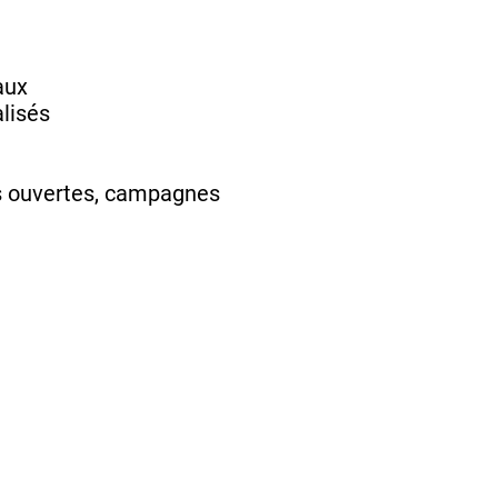
aux
alisés
es ouvertes, campagnes