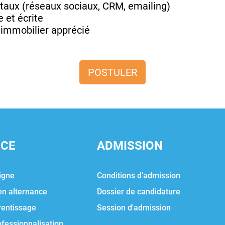
gitaux (réseaux sociaux, CRM, emailing)
 et écrite
r immobilier apprécié
POSTULER
NCE
ADMISSION
igne
Conditions d'admission
en alternance
Dossier de candidature
rentissage
Session d'admission
ofessionnalisation