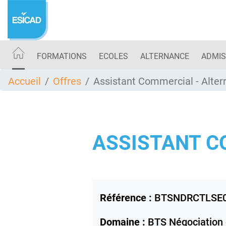
Aller
au
contenu
principal
FORMATIONS
ECOLES
ALTERNANCE
ADMIS
Accueil
Offres
Assistant Commercial - Alte
ASSISTANT C
Référence :
BTSNDRCTLSE
Domaine :
BTS Négociation e