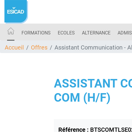
Aller
au
contenu
principal
FORMATIONS
ECOLES
ALTERNANCE
ADMIS
Accueil
Offres
Assistant Communication - A
ASSISTANT C
COM (H/F)
Référence :
BTSCOMTLSE0