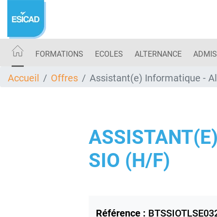
Aller
au
contenu
principal
FORMATIONS
ECOLES
ALTERNANCE
ADMIS
Accueil
Offres
Assistant(e) Informatique - A
ASSISTANT(E
SIO (H/F)
Référence :
BTSSIOTLSE03