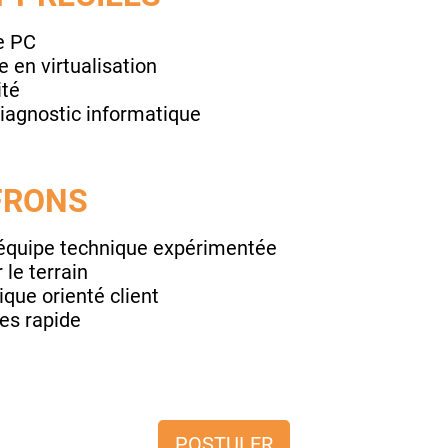
e PC
 en virtualisation
ité
 diagnostic informatique
FRONS
équipe technique expérimentée
 le terrain
ue orienté client
es rapide
POSTULER