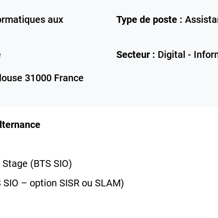
ormatiques aux
Type de poste :
Assista
e
Secteur :
Digital - Info
louse
31000
France
Alternance
 Stage (BTS SIO)
 SIO – option SISR ou SLAM)