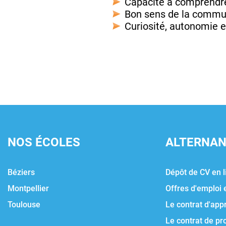
Capacité à comprendre 
Bon sens de la communi
Curiosité, autonomie 
NOS ÉCOLES
ALTERNA
Béziers
Dépôt de CV en l
Montpellier
Offres d'emploi 
Toulouse
Le contrat d'app
Le contrat de pr