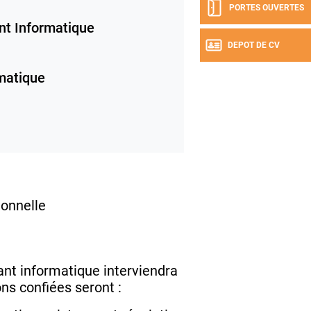
PORTES OUVERTES
nt Informatique
DEPOT DE CV
rmatique
ionnelle
tant informatique interviendra
ons confiées seront :