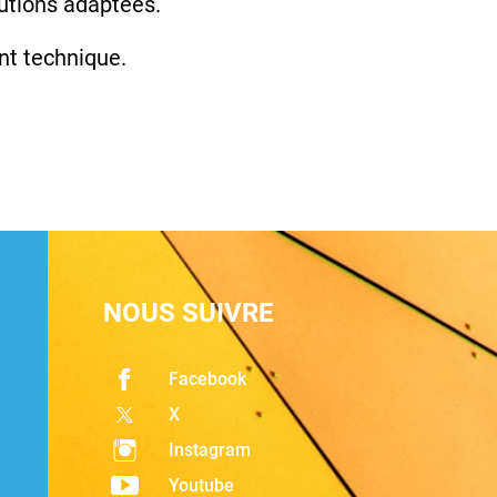
lutions adaptées.
nt technique.
NOUS SUIVRE
Facebook
X
Instagram
Youtube