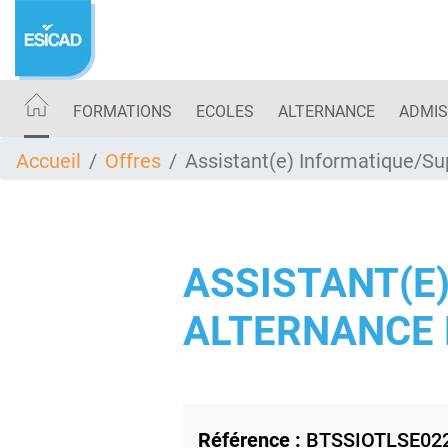
Aller
au
contenu
principal
FORMATIONS
ECOLES
ALTERNANCE
ADMIS
Accueil
Offres
Assistant(e) Informatique/Sup
ASSISTANT(E)
ALTERNANCE B
Référence :
BTSSIOTLSE02