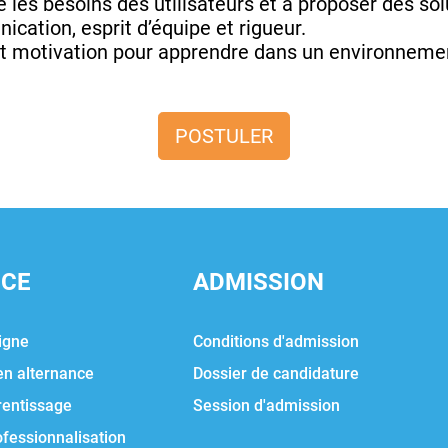
les besoins des utilisateurs et à proposer des so
cation, esprit d’équipe et rigueur.
et motivation pour apprendre dans un environneme
POSTULER
NCE
ADMISSION
igne
Conditions d'admission
en alternance
Dossier de candidature
rentissage
Session d'admission
ofessionnalisation