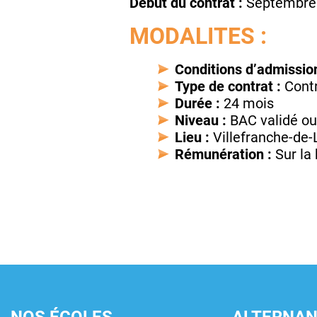
Début du contrat :
Septembre
MODALITES :
Conditions d’admission
Type de contrat :
Contr
Durée :
24 mois
Niveau :
BAC validé ou
Lieu :
Villefranche-de-
Rémunération :
Sur la 