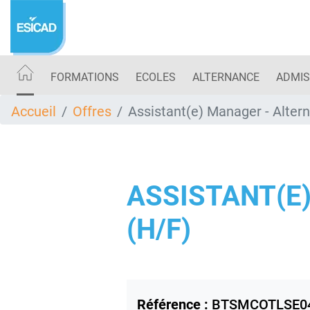
Aller
au
contenu
principal
FORMATIONS
ECOLES
ALTERNANCE
ADMIS
Accueil
Offres
Assistant(e) Manager - Alte
ASSISTANT(E
(H/F)
Référence :
BTSMCOTLSE0