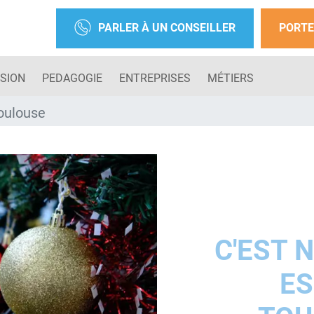
PARLER À UN CONSEILLER
PORTE
SION
PEDAGOGIE
ENTREPRISES
MÉTIERS
oulouse
C'EST 
ES