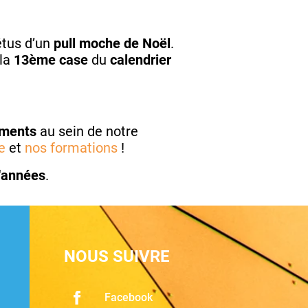
êtus d’un
pull moche de Noël
.
 la
13ème case
du
calendrier
oments
au sein de notre
e
et
nos formations
!
d'années
.
NOUS SUIVRE
Facebook