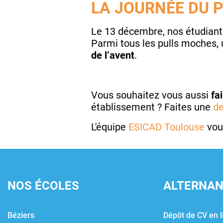
LA JOURNÉE DU 
Le 13 décembre, nos étudiant
Parmi tous les pulls moches, u
de l’avent
.
Vous souhaitez vous aussi
fa
établissement ? Faites une
d
L'équipe
ESICAD Toulouse
vou
NOS ÉCOLES
ALTERNA
Béziers
Dépôt de CV en l