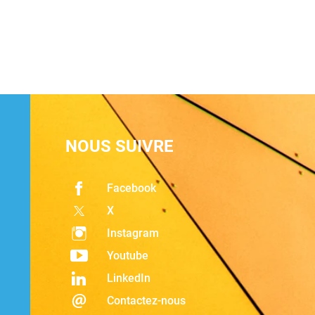
NOUS SUIVRE
Facebook
X
Instagram
Youtube
LinkedIn
Contactez-nous