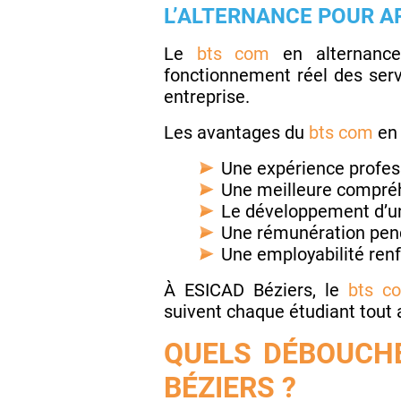
L’ALTERNANCE POUR A
Le
bts com
en alternance
fonctionnement réel des serv
entreprise.
Les avantages du
bts com
en 
Une expérience profess
Une meilleure compréh
Le développement d’un
Une rémunération pend
Une employabilité renf
À ESICAD Béziers, le
bts 
suivent chaque étudiant tout a
QUELS DÉBOUCH
BÉZIERS ?