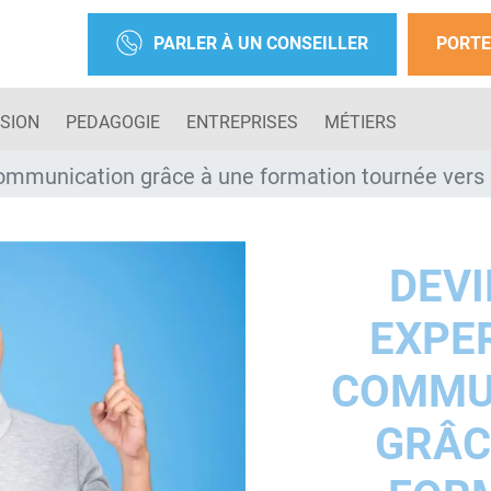
PARLER À UN CONSEILLER
PORTE
SION
PEDAGOGIE
ENTREPRISES
MÉTIERS
ommunication grâce à une formation tournée vers l
DEVI
EXPER
COMMU
GRÂC