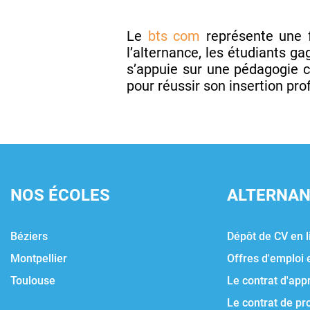
Le
bts com
représente une 
l’alternance, les étudiants 
s’appuie sur une pédagogie c
pour réussir son insertion pr
NOS ÉCOLES
ALTERNA
Béziers
Dépôt de CV en l
Montpellier
Offres d'emploi 
Toulouse
Le contrat d'app
Le contrat de pr