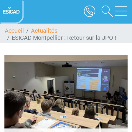
Aller
au
contenu
principal
Accueil
Actualités
ESICAD Montpellier : Retour sur la JPO !