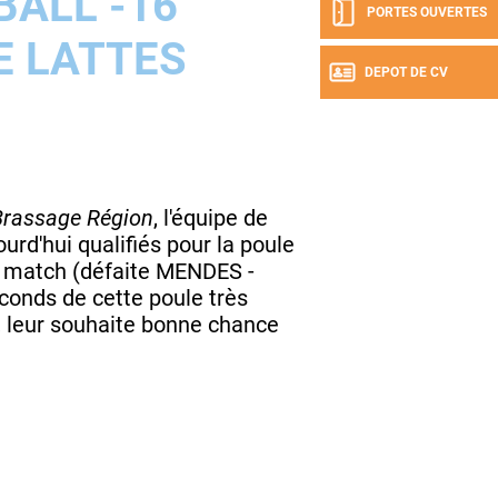
ALL -16
PORTES OUVERTES
E LATTES
DEPOT DE CV
Brassage Région
, l'équipe de
urd'hui qualifiés pour la poule
 match (défaite MENDES -
conds de cette poule très
pe, leur souhaite bonne chance