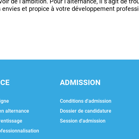
voir de l’ambition. Pour l’alternance, il s’agit de t
 envies et propice à votre développement professi
NCE
ADMISSION
igne
Conditions d'admission
en alternance
Dossier de candidature
rentissage
Session d'admission
ofessionnalisation