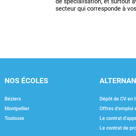
de spécialisation, et surtout a
secteur qui corresponde à vos
NOS ÉCOLES
ALTERNA
Béziers
Dépôt de CV en l
Montpellier
Offres d'emploi 
Toulouse
Le contrat d'app
Le contrat de pr