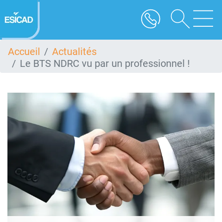
Aller
au
contenu
principal
Accueil
Actualités
Le BTS NDRC vu par un professionnel !